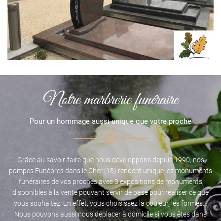
Notre marbrerie funéraire
Pour un hommage aussi unique que votre proche
Grâce au savoir-faire que nous développons depuis 1990, nos
pompes Funèbres dans le Cher (18) rendent unique les monuments
funéraires de vos proches avec 3 expositions de monuments
disponibles à la vente pouvant servir de base pour réaliser ce que
vous souhaitez. En effet, vous choisissez la couleur, les formes…
Nous pouvons aussi nous déplacer à domicile si vous êtes dans