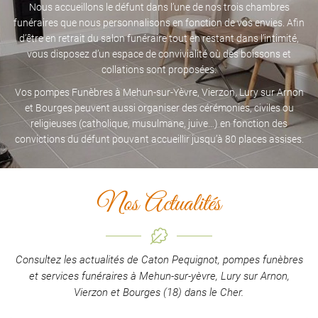
Nous accueillons le défunt dans l’une de nos trois chambres
funéraires que nous personnalisons en fonction de vos envies. Afin
d’être en retrait du salon funéraire tout en restant dans l’intimité,
vous disposez d’un espace de convivialité où des boissons et
collations sont proposées.
Vos pompes Funèbres à Mehun-sur-Yèvre, Vierzon, Lury sur Arnon
et Bourges peuvent aussi organiser des cérémonies, civiles ou
religieuses (catholique, musulmane, juive…) en fonction des
convictions du défunt pouvant accueillir jusqu’à 80 places assises.
Nos Actualités
Consultez les actualités de Caton Pequignot, pompes funèbres
et services funéraires
à Mehun-sur-yèvre, Lury sur Arnon,
Vierzon et Bourges (18) dans le Cher.