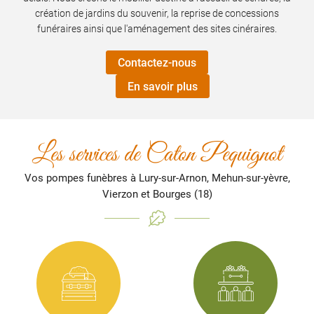
RÉALISATIONS
création de jardins du souvenir, la reprise de concessions
Rejoignez-nous
funéraires ainsi que l'aménagement des sites cinéraires.
AVIS
Contactez-nous
ACTUALITÉS
En savoir plus
Restez infor
CONTACT
Inscription Newslet
Les services de Caton Pequignot
Vos pompes funèbres à Lury-sur-Arnon, Mehun-sur-yèvre,
Vierzon et Bourges (18)