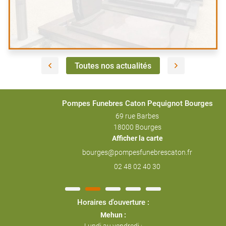
Bourges :
Lundi au vendredi :
9h/12h - 14h/18h
Samedi : 9h/12h - 15h/17h
Toutes nos actualités
Vous pouvez retrouver toutes nos photos sur
notre page
dédiée.
Pour toutes questions, n'hésitez pas à nous contacter via
Pompes Funebres Caton Pequignot Bourges
notre formulaire de contact ou par téléphone au
02 48 57 37
69 rue Barbes
38
.
18000 Bourges
Pensez à nous ajouter
Afficher la carte
(
mehunsuryevre@pompesfunebrescaton.fr
) à vos adresses
pour faciliter nos échanges.
02 48 02 40 30
Nous vous souhaitons une agréable visite sur notre site, à
Horaires d'ouverture :
bientôt.
Mehun :
L'équipe de Pompes Funebres Caton Pequignot