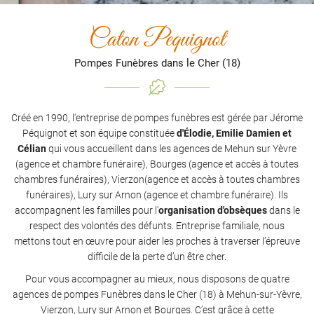
Caton Pequignot
Pompes Funèbres dans le Cher (18)
En cochant cette case, vous consentez à recevoir nos propositions commerciales à
l'adresse email indiqué ci-dessus. Vous pouvez vous désinscrire à tout moment en
utilisant
le formulaire de désinscription
.
Inscription
Créé en 1990, l'entreprise de pompes funèbres est gérée par Jérome
Péquignot et son équipe constituée
d'Élodie, Emilie Damien et
Célian
qui vous accueillent dans les agences de Mehun sur Yèvre
(agence et chambre funéraire), Bourges (agence et accès à toutes
chambres funéraires), Vierzon(agence et accès à toutes chambres
funéraires), Lury sur Arnon (agence et chambre funéraire). Ils
accompagnent les familles pour l'
organisation d'obsèques
dans le
respect des volontés des défunts. Entreprise familiale, nous
mettons tout en œuvre pour aider les proches à traverser l’épreuve
difficile de la perte d’un être cher.
Pour vous accompagner au mieux, nous disposons de quatre
agences de pompes Funèbres dans le Cher (18) à Mehun-sur-Yèvre,
Vierzon, Lury sur Arnon et Bourges. C’est grâce à cette