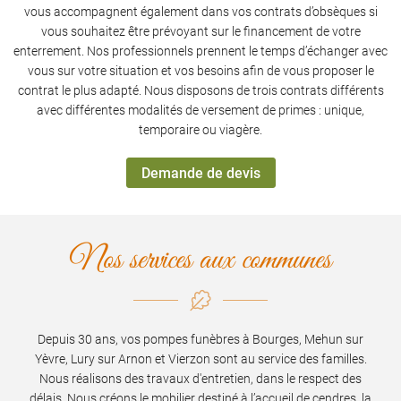
vous accompagnent également dans vos contrats d’obsèques si
vous souhaitez être prévoyant sur le financement de votre
enterrement. Nos professionnels prennent le temps d’échanger avec
vous sur votre situation et vos besoins afin de vous proposer le
contrat le plus adapté. Nous disposons de trois contrats différents
avec différentes modalités de versement de primes : unique,
temporaire ou viagère.
Demande de devis
Une question 
Nos services aux communes
ACCUEIL
02 48 57 37 3
MPES FUNÈBRES
Depuis 30 ans, vos pompes funèbres à Bourges, Mehun sur
Yèvre, Lury sur Arnon et Vierzon sont au service des familles.
MARBRERIE
Nous réalisons des travaux d'entretien, dans le respect des
délais. Nous créons le mobilier destiné à l’accueil de cendres, la